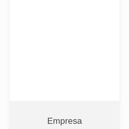
corrida.
Características das Pinças:
Liga de alumínio especial de alta
performance;
Parafusos e pistões em inox;
Acompanha pastilhas.
Para maiores informações, entre em contato
conosco.
Empresa